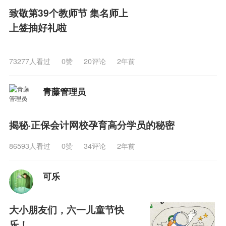
致敬第39个教师节 集名师上
上签抽好礼啦
73277人看过
0
赞
20评论
2年前
青藤管理员
关
揭秘·正保会计网校孕育高分学员的秘密
86593人看过
0
赞
34评论
2年前
可乐
大小朋友们，六一儿童节快
乐！