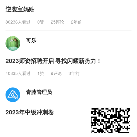
逆袭宝妈贴
80236人看过
0
赞
25评论
2年前
可乐
2023师资招聘开启 寻找闪耀新势力！
40835人看过
1
赞
9评论
3年前
青藤管理员
2023年中级冲刺卷