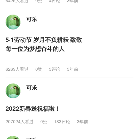
6425人看过
0
赞
4评论
3年前
可乐
5·1劳动节 岁月不负耕耘 致敬
每一位为梦想奋斗的人
6269人看过
0
赞
3评论
3年前
可乐
2022新春送祝福啦！
207024人看过
0
赞
183评论
3年前