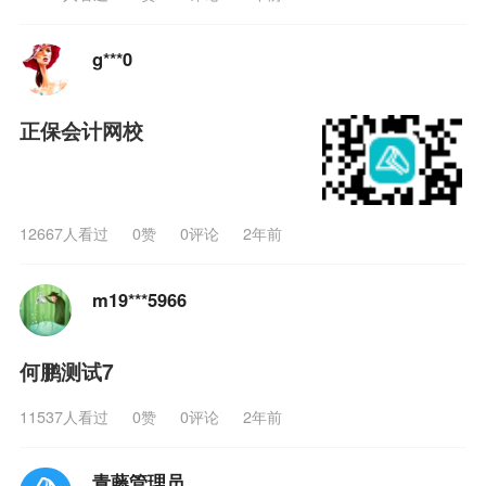
g***0
正保会计网校
12667人看过
0
赞
0评论
2年前
关
m19***5966
何鹏测试7
11537人看过
0
赞
0评论
2年前
青藤管理员