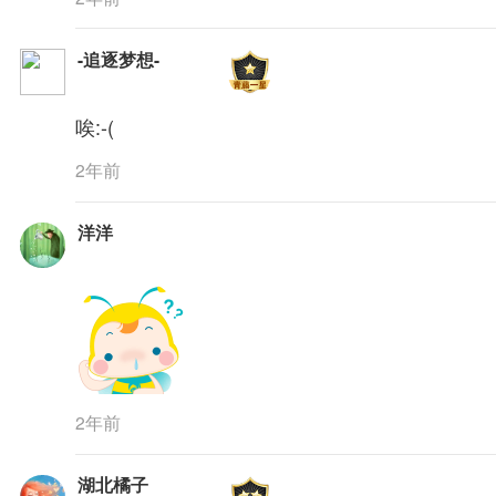
-追逐梦想-
唉:-(
2年前
洋洋
2年前
湖北橘子