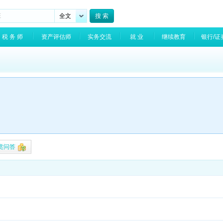
税 务 师
资产评估师
实务交流
就 业
继续教育
银行/证券
心的事情坚持做。
赏问答