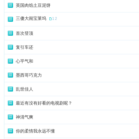
英国肉馅土豆泥饼
三傻大闹宝莱坞
1
2
首次登顶
复引车还
心平气和
墨西哥巧克力
乱世佳人
最近有没有好看的电视剧呢？
神清气爽
你的柔情我永远不懂