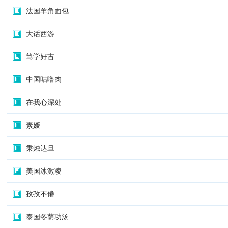
法国羊角面包
大话西游
笃学好古
中国咕噜肉
在我心深处
素媛
秉烛达旦
美国冰激凌
孜孜不倦
泰国冬荫功汤