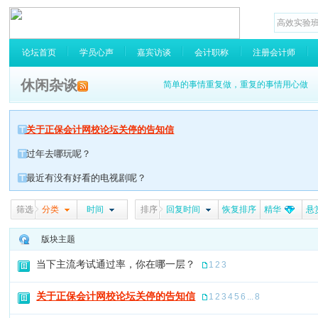
论坛首页
学员心声
嘉宾访谈
会计职称
注册会计师
休闲杂谈
简单的事情重复做，重复的事情用心做，用
关于正保会计网校论坛关停的告知信
过年去哪玩呢？
最近有没有好看的电视剧呢？
筛选
分类
时间
排序
回复时间
恢复排序
精华
悬
版块主题
当下主流考试通过率，你在哪一层？
1
2
3
关于正保会计网校论坛关停的告知信
1
2
3
4
5
6
...
8