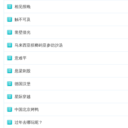
相见恨晚
触不可及
凿壁借光
马来西亚槟榔屿亚参叻沙汤
意难平
悬梁刺股
德国汉堡
星际穿越
中国北京烤鸭
过年去哪玩呢？