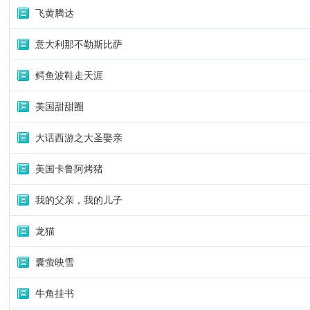
飞黄腾达
意大利那不勒斯比萨
鳄鱼波鞋走天涯
美国甜甜圈
大话西游之大圣娶亲
美国卡鲁阿烤猪
我的父亲，我的儿子
龙猫
囊萤映雪
牛角挂书