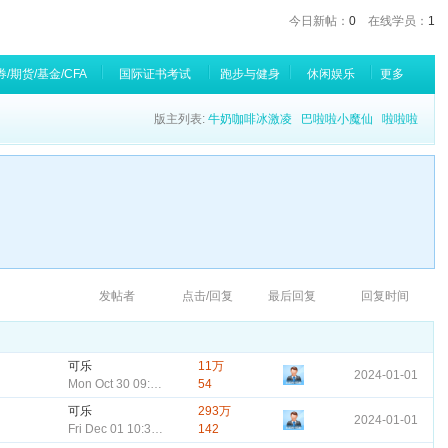
今日新帖：
0
在线学员：
1
/期货/基金/CFA
国际证书考试
跑步与健身
休闲娱乐
更多
版主列表:
牛奶咖啡冰激凌
巴啦啦小魔仙
啦啦啦
发帖者
点击/回复
最后回复
回复时间
可乐
11万
2024-01-01
Mon Oct 30 09:42:21 CST 2023
54
可乐
293万
2024-01-01
Fri Dec 01 10:32:21 CST 2023
142