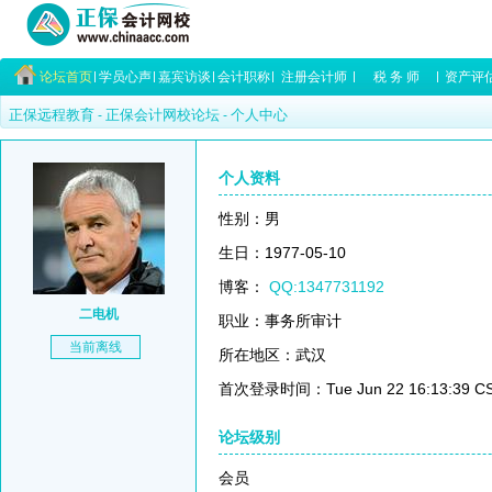
论坛首页
学员心声
嘉宾访谈
会计职称
注册会计师
税 务 师
资产评
正保远程教育
正保会计网校论坛
个人中心
-
-
个人资料
性别：男
生日：1977-05-10
博客：
QQ:1347731192
二电机
职业：事务所审计
当前离线
所在地区：武汉
首次登录时间：Tue Jun 22 16:13:39 CS
论坛级别
会员