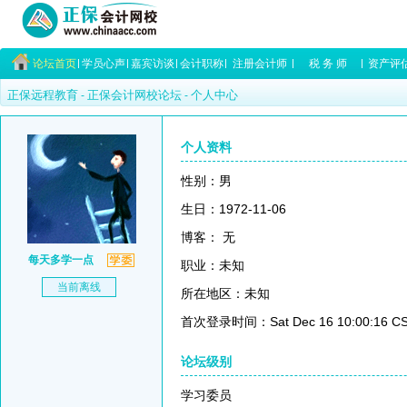
论坛首页
学员心声
嘉宾访谈
会计职称
注册会计师
税 务 师
资产评
正保远程教育
正保会计网校论坛
个人中心
-
-
个人资料
性别：男
生日：1972-11-06
博客： 无
每天多学一点
职业：未知
当前离线
所在地区：未知
首次登录时间：Sat Dec 16 10:00:16 CS
论坛级别
学习委员