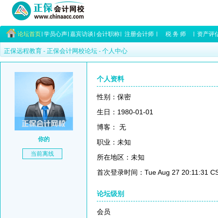
论坛首页
学员心声
嘉宾访谈
会计职称
注册会计师
税 务 师
资产评
正保远程教育
正保会计网校论坛
个人中心
-
-
个人资料
性别：保密
生日：1980-01-01
博客： 无
你的
职业：未知
当前离线
所在地区：未知
首次登录时间：Tue Aug 27 20:11:31 CS
论坛级别
会员